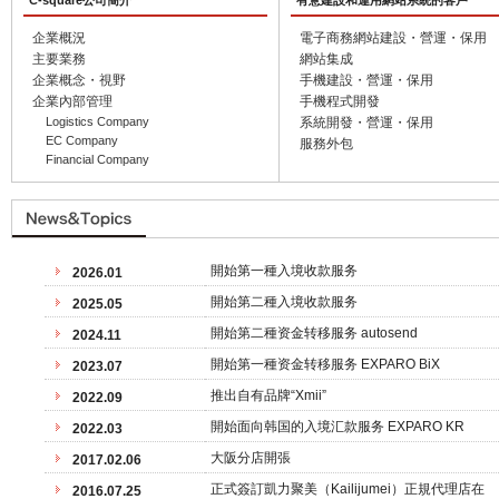
C-square公司簡介
有意建設和運用網站系統的客戶
企業概況
電子商務網站建設・營運・保用
主要業務
網站集成
企業概念・視野
手機建設・營運・保用
企業內部管理
手機程式開發
Logistics Company
系統開發・營運・保用
EC Company
服務外包
Financial Company
開始第一種入境收款服务
2026.01
開始第二種入境收款服务
2025.05
開始第二種资金转移服务 autosend
2024.11
開始第一種资金转移服务 EXPARO BiX
2023.07
推出自有品牌“Xmii”
2022.09
開始面向韩国的入境汇款服务 EXPARO KR
2022.03
大阪分店開張
2017.02.06
正式簽訂凱力聚美（Kailijumei）正規代理店在
2016.07.25