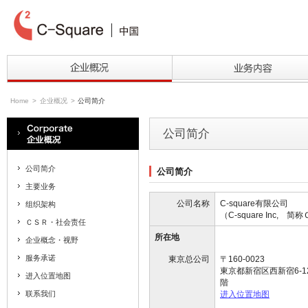
Home
>
企业概况
>
公司简介
公司简介
公司简介
公司简介
主要业务
公司名称
C-square有限公司
组织架构
（C-square Inc, 简称Ｃ
ＣＳＲ・社会责任
所在地
企业概念・视野
服务承诺
東京总公司
〒160-0023
東京都新宿区西新宿6-12-1 P
进入位置地图
階
联系我们
进入位置地图