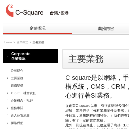
Home
>
企業概況
>
主要業務
主要業務
公司簡介
C-square是以網
主要業務
構系統，CMS，CRM，E
組織架構
ＣＳＲ・社會責任
心進行著SI業務。
企業概念・視野
從創業C-square以來，有很多辦理各
服務承諾
經驗，業務包括（分析業務案件及要求，
件預算，邏輯制程的開發等。）我們也有
進入位置地圖
驗，有了一定的實際業積。
聯絡我們
此外，到現在為止，以建立電子商務（EC