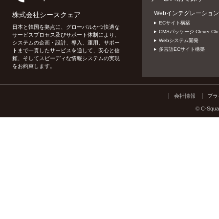
Webインテグレーション
株式会社シースクェア
ECサイト構築
日本と韓国を拠点に、グローバルかつ快適な
CMSパッケージ Clever Clic
サービスプロセス及びサポート体制により、
Webシステム開発
システムの企画・設計、導入、運用、サポー
多言語ECサイト構築
トまで一貫したサービスを通して、安心と信
頼、そしてスピーディな情報システムの実現
をお約束します。
会社情報
プラ
© C-Squar