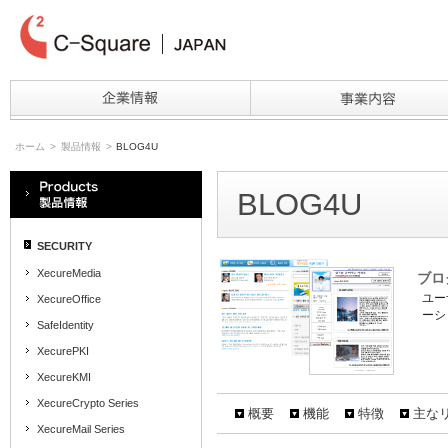
ホーム
>
製品情報
>
BLOG4U
BLOG4U
SECURITY
XecureMedia
ブロ
ユー
XecureOffice
ーシ
SafeIdentity
XecurePKI
XecureKMI
XecureCrypto Series
概要
機能
特徴
主な
XecureMail Series