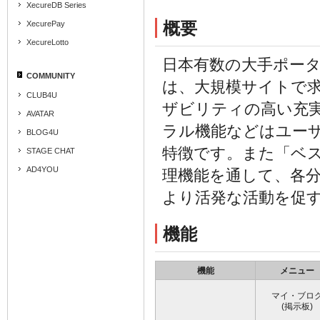
XecureDB Series
概要
XecurePay
XecureLotto
日本有数の大手ポータ
COMMUNITY
は、大規模サイトで
CLUB4U
ザビリティの高い充
AVATAR
ラル機能などはユーザ
BLOG4U
特徴です。また「ベス
STAGE CHAT
AD4YOU
理機能を通して、各分
より活発な活動を促
機能
機能
メニュー
マイ・ブロ
(掲示板)