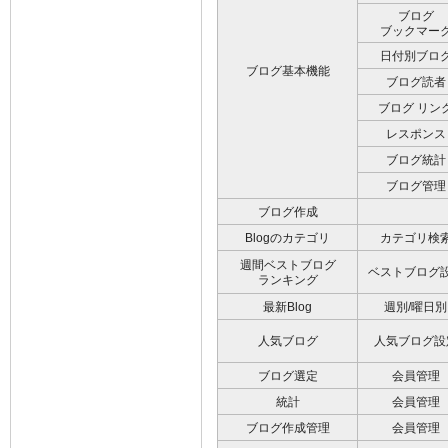
ブログ
ブックマー
日付別ブロ
ブログ基本機能
ブログ読者
ブログ リン
レスポンス
ブログ統計
ブログ管理
ブログ作成
Blogのカテゴリ
カテゴリ検
週間ベストブログ
ベストブログ
ランキング
最新Blog
週別/曜日別
人気ブログ
人気ブログ設
ブログ選定
会員管理
統計
会員管理
ブログ作成管理
会員管理