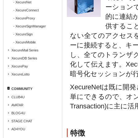
- XecureNet
ーションで
- XecureConnect
的に連結
- XecureProxy
供するこ
- XecureSignManager
ない全てのアクセス
- XecureSign
- XecureMobile
ーに接続すると、キ
XecureMail Series
し、全てのトランザ
XecureDB Series
化して伝えます。Xec
XecurePay
暗号化セッションが
XecureLotto
XecureNetは既
COMMUNITY
単にできるので、オンライ
CLUB4U
Transaction)に
AVATAR
BLOG4U
STAGE CHAT
AD4YOU
特徴