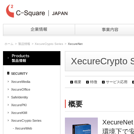
ホーム
>
製品情報
>
XecureCrypto Series
>
XecureNet
XecureCrypto 
SECURITY
XecureMedia
概要
特徴
サービス応用
XecureOffice
SafeIdentity
概要
XecurePKI
XecureKMI
Xecur
XecureCrypto Series
- XecureWeb
環境下で安